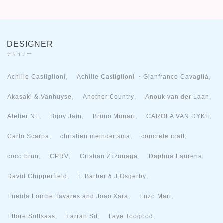
DESIGNER
デザイナー
,
,
Achille Castiglioni
Achille Castiglioni ・Gianfranco Cavaglià
,
,
,
Akasaki & Vanhuyse
Another Country
Anouk van der Laan
,
,
,
,
Atelier NL
Bijoy Jain
Bruno Munari
CAROLA VAN DYKE
,
,
,
Carlo Scarpa
christien meindertsma
concrete craft
,
,
,
,
coco brun
CPRV
Cristian Zuzunaga
Daphna Laurens
,
,
David Chipperfield
E.Barber & J.Osgerby
,
,
Eneida Lombe Tavares and Joao Xara
Enzo Mari
,
,
,
Ettore Sottsass
Farrah Sit
Faye Toogood