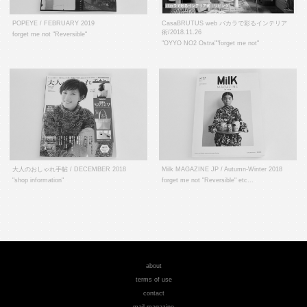
POPEYE / FEBRUARY 2019
CasaBRUTUS web バカラで彩るインテリア
術/2018.11.26
forget me not "Reversible"
"OYYO NO2 Ostra""forget me not"
大人のおしゃれ手帖 / DECEMBER 2018
Milk MAGAZINE JP / Autumn-Winter 2018
"shop information"
forget me not "Reversible" etc...
about
terms of use
contact
mail magazine