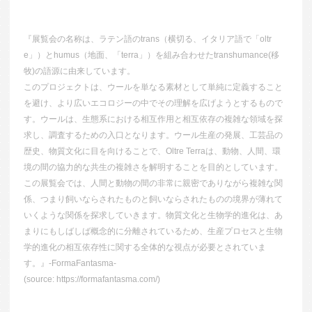
『展覧会の名称は、ラテン語のtrans（横切る、イタリア語で「oltr
e」）とhumus（地面、「terra」）を組み合わせたtranshumance(移
牧)の語源に由来しています。
このプロジェクトは、ウールを単なる素材として単純に定義すること
を避け、より広いエコロジーの中でその理解を広げようとするもので
す。ウールは、生態系における相互作用と相互依存の複雑な領域を探
求し、調査するための入口となります。ウール生産の発展、工芸品の
歴史、物質文化に目を向けることで、Oltre Terraは、動物、人間、環
境の間の協力的な共生の複雑さを解明することを目的としています。
この展覧会では、人間と動物の間の非常に親密でありながら複雑な関
係、つまり飼いならされたものと飼いならされたものの境界が薄れて
いくような関係を探求していきます。物質文化と生物学的進化は、あ
まりにもしばしば概念的に分離されているため、生産プロセスと生物
学的進化の相互依存性に関する全体的な視点が必要とされていま
す。』-FormaFantasma-
(source: https://formafantasma.com/)