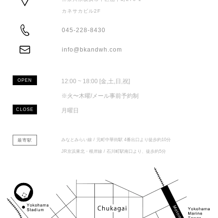
カネサカビル2F
ADDRESS
045-228-8430
TEL
info@bkandwh.com
MAIL
OPEN
12:00 ~ 18:00 [金,土,日,祝]
※火〜木曜/メール事前予約制
CLOSE
月曜日
みなとみらい線 / 元町中華街駅 4番出口より徒歩約10分
最寄駅
JR京浜東北・根岸線 / 石川町駅南口より、徒歩約5分