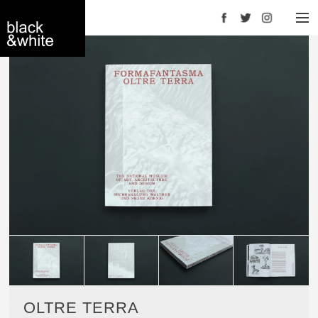
Facebook
Twitter
Instagram
black＆white -
interior store
YOKOHAMA
OLTRE TERRA