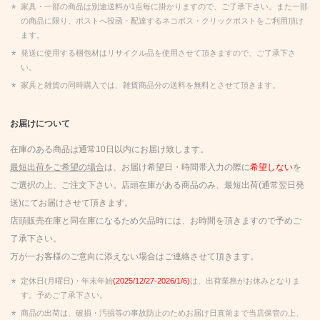
家具・一部の商品は別途送料が1点毎に掛かりますので、ご了承下さい。また一部
の商品に限り、ポストへ投函・配達するネコポス・クリックポストをご利用頂け
ます。
発送に使用する梱包材はリサイクル品を使用させて頂きますので、ご了承下さ
い。
家具と雑貨の同時購入では、雑貨商品分の送料を無料とさせて頂きます。
お届けについて
在庫のある商品は通常10日以内にお届け致します。
最短出荷をご希望の場合
は、お届け希望日・時間帯入力の際に
希望しない
を
ご選択の上、ご注文下さい。店頭在庫がある商品のみ、最短出荷(通常翌日発
送)にてお届けさせて頂きます。
店頭販売在庫と同在庫になるため欠品時には、お時間を頂きますので予めご
了承下さい。
万が一お客様のご意向に添えない場合はご連絡させて頂きます。
定休日(月曜日)・年末年始
(2025/12/27-2026/1/6)
は、出荷業務がお休みとなりま
す。予めご了承下さい。
商品の出荷は、破損・汚損等の事故防止のためお届け日直前まで当店保管の上、