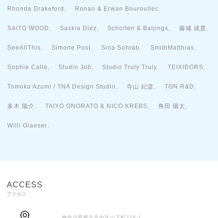
,
,
Rhonda Drakeford
Ronan & Erwan Bouroullec
,
,
,
,
SAITO WOOD
Saskia Diez
Scholten & Baijings
藤城 成貴
,
,
,
,
SeeAllThis
Simone Post
Sina Sohrab
SmithMatthias
,
,
,
,
Sophie Calle
Studio Job
Studio Truly Truly
TEIXIDORS
,
,
,
Tomoko Azumi / TNA Design Studio
寺山 紀彦
TON R&D
,
,
,
多木 陽介
TAIYO ONORATO & NICO KREBS
角田 陽太
,
Willi Glaeser
ACCESS
アクセス
神奈川県横浜市中区山下町276-1