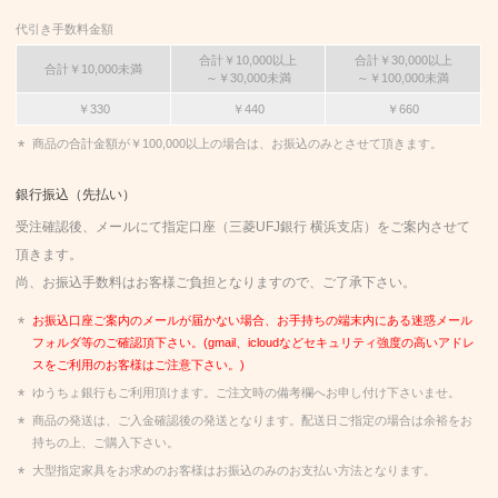
代引き手数料金額
合計￥10,000以上
合計￥30,000以上
合計￥10,000未満
～￥30,000未満
～￥100,000未満
￥330
￥440
￥660
商品の合計金額が￥100,000以上の場合は、お振込のみとさせて頂きます。
銀行振込（先払い）
受注確認後、メールにて指定口座（三菱UFJ銀行 横浜支店）をご案内させて
頂きます。
尚、お振込手数料はお客様ご負担となりますので、ご了承下さい。
お振込口座ご案内のメールが届かない場合、お手持ちの端末内にある迷惑メール
フォルダ等のご確認頂下さい。(gmail、icloudなどセキュリティ強度の高いアドレ
スをご利用のお客様はご注意下さい。)
ゆうちょ銀行もご利用頂けます。ご注文時の備考欄へお申し付け下さいませ。
商品の発送は、ご入金確認後の発送となります。配送日ご指定の場合は余裕をお
持ちの上、ご購入下さい。
大型指定家具をお求めのお客様はお振込のみのお支払い方法となります。