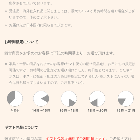
出荷させて頂いております。
受注品・海外仕入れ品に関しましては、最大で3～４ヶ月お時間を頂く場合がござ
いますので、予めご了承下さい。
お届け先は日本国内に限らせて頂きます。
お時間指定について
雑貨商品をお求めのお客様は下記の時間帯より、お選び頂けます。
家具・一部の商品をお求めのお客様(ヤマト便での配送商品)は、お日にちの指定は
可能ですが、お時間のご指定がお選び頂けません。終日便となります。またネコ
ポスは、ポストに投函・配達のため日時指定はできません(※ポストに入らない場
合は持ち帰ってしまいますので、ご注意下さい)。
午前中、14時～16時、16時～18時、18時～20時、19時～21時
ギフト包装について
雑貨商品・小型商品等、
ギフト包装は無料でご利用頂けます
。ご希望の方は