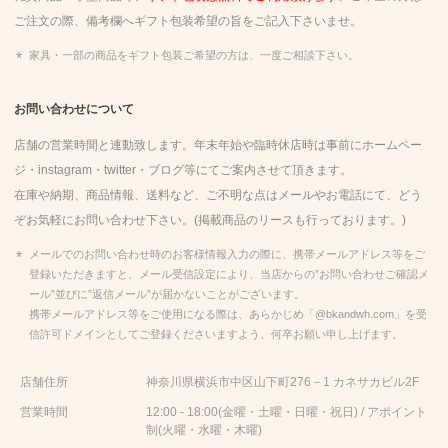
ご注文の際、備考欄へギフト包装希望の旨をご記入下さいませ。
家具・一部の商品をギフト包装ご希望の方は、一度ご相談下さい。
お問い合わせについて
店舗の営業時間と連動致します。年末年始や臨時休店時は事前にホームペー
ジ・instagram・twitter・
ブログ
等にてご案内させて頂きます。
在庫や納期、商品情報、送料など、ご不明な点はメールやお電話にて、どう
ぞお気軽にお問い合わせ下さい。(掲載商品のリースも行っております。)
メールでのお問い合わせ時のお客様情報入力の際に、携帯メールアドレス等をご
登録いただきますと、メール受信設定により、当店からの”お問い合わせご確認メ
ール”並びに”返信メール”が届かないことがございます。
携帯メールアドレス等をご使用になる際は、あらかじめ「@bkandwh.com」を受
信許可ドメインとしてご登録くださいますよう、何卒お願い申し上げます。
店舗住所
神奈川県横浜市中区山下町276－1 カネサカビル2F
営業時間
12:00 - 18:00(金曜・土曜・日曜・祝日) / アポイント
制(火曜・水曜・木曜)