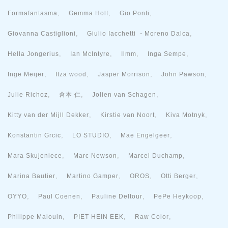
,
,
,
Formafantasma
Gemma Holt
Gio Ponti
,
,
Giovanna Castiglioni
Giulio Iacchetti ・Moreno Dalca
,
,
,
,
Hella Jongerius
Ian McIntyre
Ilmm
Inga Sempe
,
,
,
,
Inge Meijer
Itza wood
Jasper Morrison
John Pawson
,
,
,
Julie Richoz
倉本 仁
Jolien van Schagen
,
,
,
Kitty van der Mijll Dekker
Kirstie van Noort
Kiva Motnyk
,
,
,
Konstantin Grcic
LO STUDIO
Mae Engelgeer
,
,
,
Mara Skujeniece
Marc Newson
Marcel Duchamp
,
,
,
,
Marina Bautier
Martino Gamper
OROS
Otti Berger
,
,
,
,
OYYO
Paul Coenen
Pauline Deltour
PePe Heykoop
,
,
,
Philippe Malouin
PIET HEIN EEK
Raw Color