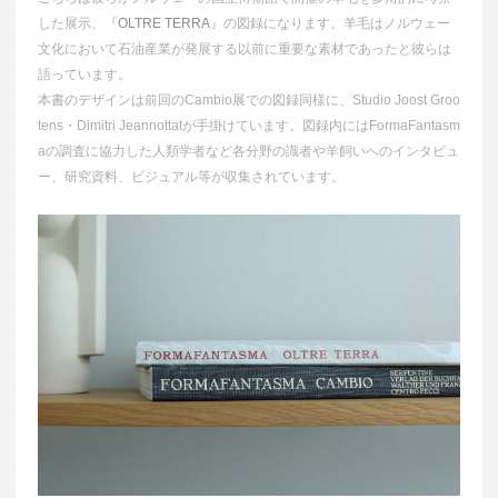
した展示、『
OLTRE TERRA
』の図録になります。羊毛はノルウェー
文化において石油産業が発展する以前に重要な素材であったと彼らは
語っています。
本書のデザインは前回のCambio展での図録同様に、Studio Joost Groo
tens・Dimitri Jeannottatが手掛けています。図録内にはFormaFantasm
aの調査に協力した人類学者など各分野の識者や羊飼いへのインタビュ
ー、研究資料、ビジュアル等が収集されています。