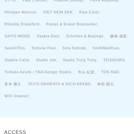
,
,
,
,
OYYO
Paul Coenen
Pauline Deltour
PePe Heykoop
,
,
,
Philippe Malouin
PIET HEIN EEK
Raw Color
,
,
Rhonda Drakeford
Ronan & Erwan Bouroullec
,
,
,
,
SAITO WOOD
Saskia Diez
Scholten & Baijings
藤城 成貴
,
,
,
,
SeeAllThis
Simone Post
Sina Sohrab
SmithMatthias
,
,
,
,
Sophie Calle
Studio Job
Studio Truly Truly
TEIXIDORS
,
,
,
Tomoko Azumi / TNA Design Studio
寺山 紀彦
TON R&D
,
,
,
多木 陽介
TAIYO ONORATO & NICO KREBS
角田 陽太
,
Willi Glaeser
ACCESS