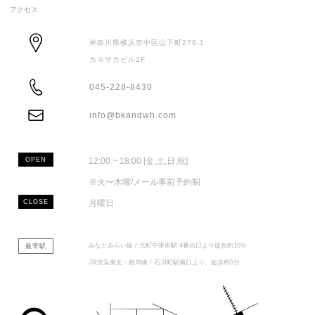
アクセス
神奈川県横浜市中区山下町276-1
カネサカビル2F
ADDRESS
045-228-8430
TEL
info@bkandwh.com
MAIL
OPEN
12:00 ~ 18:00 [金,土,日,祝]
※火〜木曜/メール事前予約制
CLOSE
月曜日
みなとみらい線 / 元町中華街駅 4番出口より徒歩約10分
最寄駅
JR京浜東北・根岸線 / 石川町駅南口より、徒歩約5分