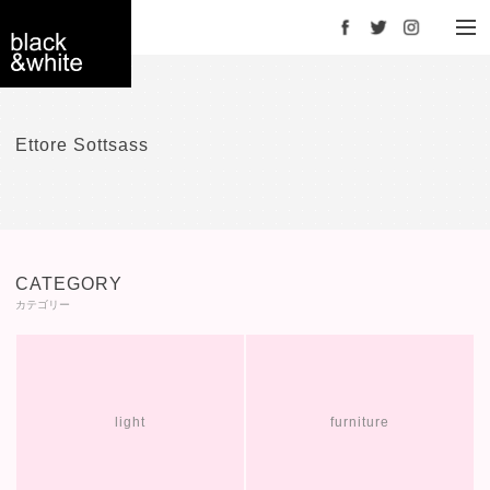
Facebook
Twitter
Instagram
black＆white -
Ettore Sottsass
interior store
CATEGORY
カテゴリー
YOKOHAMA
light
furniture