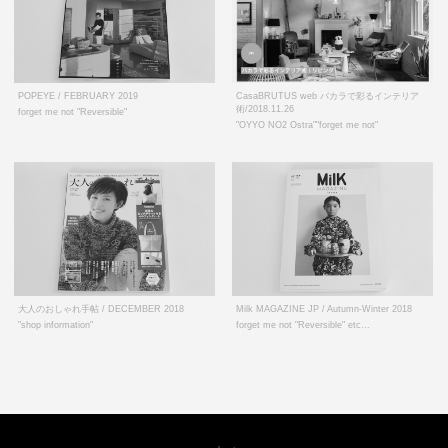
POPEYE / FEBRUARY 2019
CasaBRUTUS web バカラで彩るインテリア
術/2018.11.26
forget me not "Reversible"
"OYYO NO2 Ostra""forget me not"
大人のおしゃれ手帖 / DECEMBER 2018
Milk MAGAZINE JP / Autumn-Winter 2018
"shop information"
forget me not "Reversible" etc...