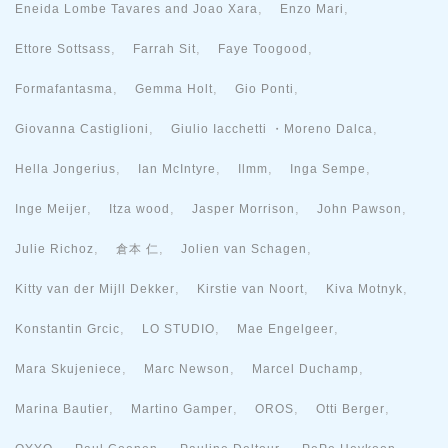
,
,
Eneida Lombe Tavares and Joao Xara
Enzo Mari
,
,
,
Ettore Sottsass
Farrah Sit
Faye Toogood
,
,
,
Formafantasma
Gemma Holt
Gio Ponti
,
,
Giovanna Castiglioni
Giulio Iacchetti ・Moreno Dalca
,
,
,
,
Hella Jongerius
Ian McIntyre
Ilmm
Inga Sempe
,
,
,
,
Inge Meijer
Itza wood
Jasper Morrison
John Pawson
,
,
,
Julie Richoz
倉本 仁
Jolien van Schagen
,
,
,
Kitty van der Mijll Dekker
Kirstie van Noort
Kiva Motnyk
,
,
,
Konstantin Grcic
LO STUDIO
Mae Engelgeer
,
,
,
Mara Skujeniece
Marc Newson
Marcel Duchamp
,
,
,
,
Marina Bautier
Martino Gamper
OROS
Otti Berger