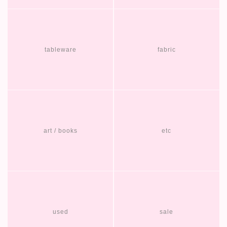
tableware
fabric
art / books
etc
used
sale