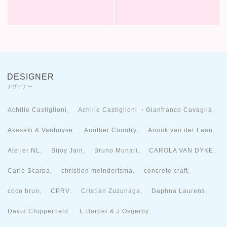
DESIGNER
デザイナー
,
,
Achille Castiglioni
Achille Castiglioni ・Gianfranco Cavaglià
,
,
,
Akasaki & Vanhuyse
Another Country
Anouk van der Laan
,
,
,
,
Atelier NL
Bijoy Jain
Bruno Munari
CAROLA VAN DYKE
,
,
,
Carlo Scarpa
christien meindertsma
concrete craft
,
,
,
,
coco brun
CPRV
Cristian Zuzunaga
Daphna Laurens
,
,
David Chipperfield
E.Barber & J.Osgerby