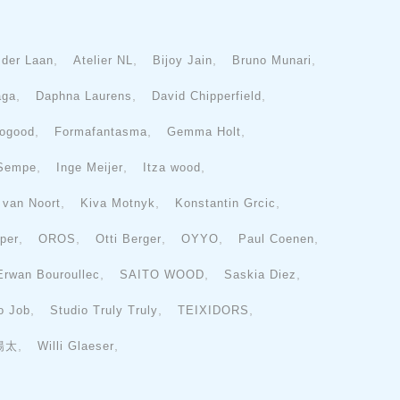
,
,
,
,
 der Laan
Atelier NL
Bijoy Jain
Bruno Munari
,
,
,
aga
Daphna Laurens
David Chipperfield
,
,
,
ogood
Formafantasma
Gemma Holt
,
,
,
 Sempe
Inge Meijer
Itza wood
,
,
,
e van Noort
Kiva Motnyk
Konstantin Grcic
,
,
,
,
,
per
OROS
Otti Berger
OYYO
Paul Coenen
,
,
,
Erwan Bouroullec
SAITO WOOD
Saskia Diez
,
,
,
o Job
Studio Truly Truly
TEIXIDORS
,
,
陽太
Willi Glaeser