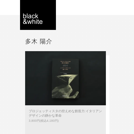
多木 陽介
black＆white -
interior store
YOKOHAMA
プロジェッティスタの控えめな創造力:イタリアン
デザインの静かな革命
3,800円(税込4,180円)