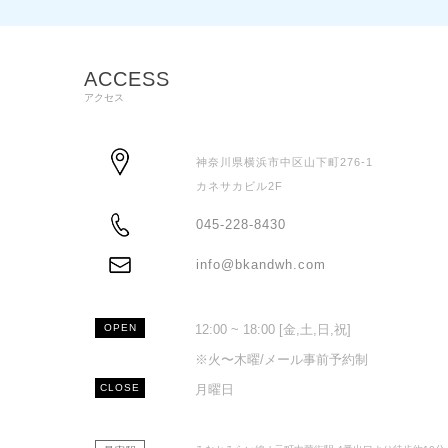
ACCESS
アクセス
神奈川県横浜市中区山下町276-1
カネサカビル2F
ADDRESS
045-228-8430
TEL
info@bkandwh.com
MAIL
OPEN
12:00 ~ 18:00 [金,土,日,祝]
※火〜木曜/メール事前予約制
CLOSE
月曜日