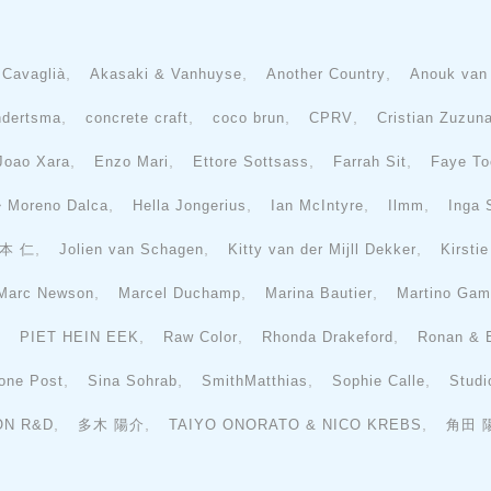
,
,
,
 Cavaglià
Akasaki & Vanhuyse
Another Country
Anouk van
,
,
,
,
ndertsma
concrete craft
coco brun
CPRV
Cristian Zuzun
,
,
,
,
Joao Xara
Enzo Mari
Ettore Sottsass
Farrah Sit
Faye To
,
,
,
,
 ・Moreno Dalca
Hella Jongerius
Ian McIntyre
Ilmm
Inga
,
,
,
本 仁
Jolien van Schagen
Kitty van der Mijll Dekker
Kirsti
,
,
,
Marc Newson
Marcel Duchamp
Marina Bautier
Martino Gam
,
,
,
,
PIET HEIN EEK
Raw Color
Rhonda Drakeford
Ronan & 
,
,
,
,
one Post
Sina Sohrab
SmithMatthias
Sophie Calle
Studi
,
,
,
ON R&D
多木 陽介
TAIYO ONORATO & NICO KREBS
角田 