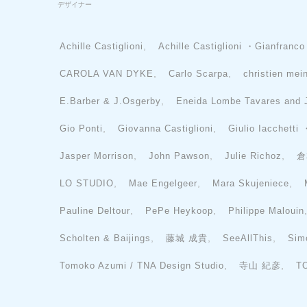
デザイナー
,
Achille Castiglioni
Achille Castiglioni ・Gianfranco
,
,
CAROLA VAN DYKE
Carlo Scarpa
christien mei
,
E.Barber & J.Osgerby
Eneida Lombe Tavares and 
,
,
Gio Ponti
Giovanna Castiglioni
Giulio Iacchetti
,
,
,
Jasper Morrison
John Pawson
Julie Richoz
倉
,
,
,
LO STUDIO
Mae Engelgeer
Mara Skujeniece
,
,
Pauline Deltour
PePe Heykoop
Philippe Malouin
,
,
,
Scholten & Baijings
藤城 成貴
SeeAllThis
Sim
,
,
Tomoko Azumi / TNA Design Studio
寺山 紀彦
T