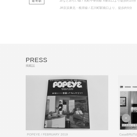
みなとみらい線 / 元町中華街駅 4番出口より徒歩約10分
最寄駅
JR京浜東北・根岸線 / 石川町駅南口より、徒歩約5分
PRESS
掲載誌
POPEYE / FEBRUARY 2019
CasaBRU