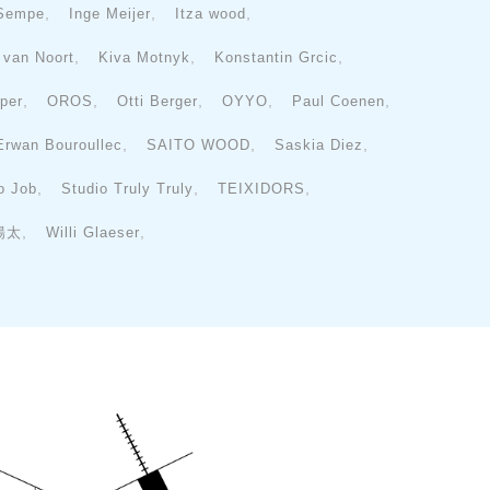
,
,
,
 Sempe
Inge Meijer
Itza wood
,
,
,
e van Noort
Kiva Motnyk
Konstantin Grcic
,
,
,
,
,
per
OROS
Otti Berger
OYYO
Paul Coenen
,
,
,
Erwan Bouroullec
SAITO WOOD
Saskia Diez
,
,
,
o Job
Studio Truly Truly
TEIXIDORS
,
,
陽太
Willi Glaeser