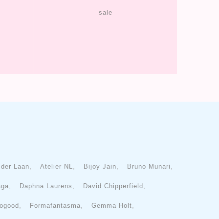
sale
,
,
,
,
 der Laan
Atelier NL
Bijoy Jain
Bruno Munari
,
,
,
aga
Daphna Laurens
David Chipperfield
,
,
,
ogood
Formafantasma
Gemma Holt