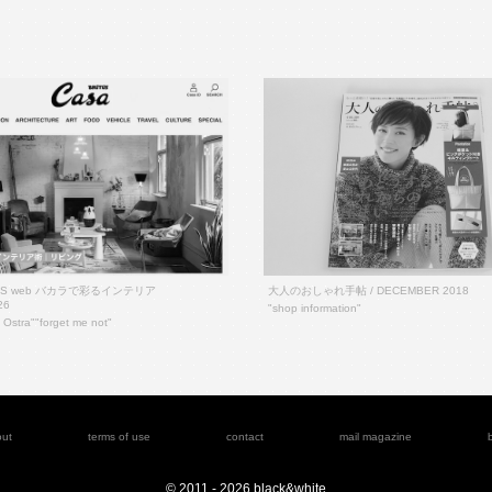
TUS web バカラで彩るインテリア
大人のおしゃれ手帖 / DECEMBER 2018
26
"shop information"
stra""forget me not"
out
terms of use
contact
mail magazine
© 2011 - 2026 black&white