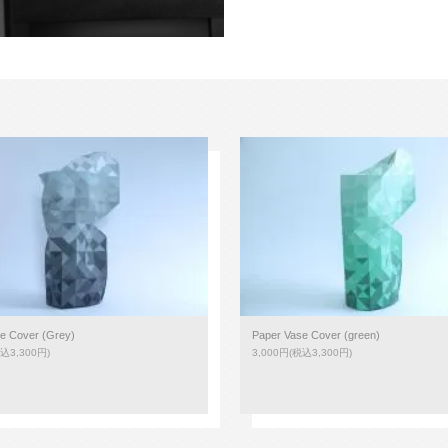
e Cover (Grey)
Paper Vase Cover (green)
込3,300円)
3,000円(税込3,300円)