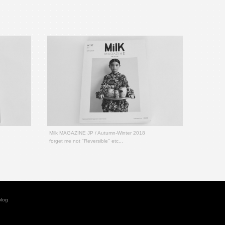
Milk MAGAZINE JP / Autumn-Winter 2018
forget me not "Reversible" etc...
blog