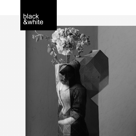
black＆white -
interior store
YOKOHAMA