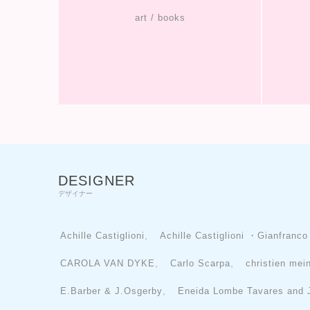
art / books
DESIGNER
デザイナー
,
Achille Castiglioni
Achille Castiglioni ・Gianfranco
,
,
CAROLA VAN DYKE
Carlo Scarpa
christien mei
,
E.Barber & J.Osgerby
Eneida Lombe Tavares and 