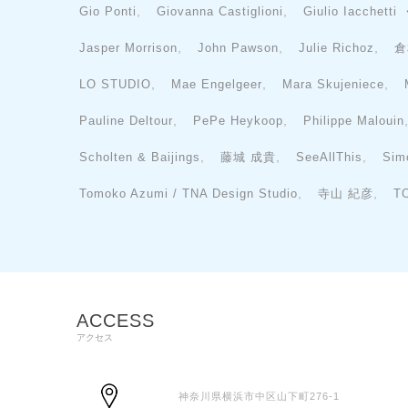
,
,
Gio Ponti
Giovanna Castiglioni
Giulio Iacchetti
,
,
,
Jasper Morrison
John Pawson
Julie Richoz
倉
,
,
,
LO STUDIO
Mae Engelgeer
Mara Skujeniece
,
,
Pauline Deltour
PePe Heykoop
Philippe Malouin
,
,
,
Scholten & Baijings
藤城 成貴
SeeAllThis
Sim
,
,
Tomoko Azumi / TNA Design Studio
寺山 紀彦
T
ACCESS
アクセス
神奈川県横浜市中区山下町276-1