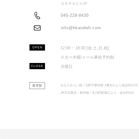
カネサカビル2F
ADDRESS
045-228-8430
TEL
info@bkandwh.com
MAIL
OPEN
12:00 ~ 18:00 [金,土,日,祝]
※火〜木曜/メール事前予約制
CLOSE
月曜日
みなとみらい線 / 元町中華街駅 4番出口より徒歩約10分
最寄駅
JR京浜東北・根岸線 / 石川町駅南口より、徒歩約5分