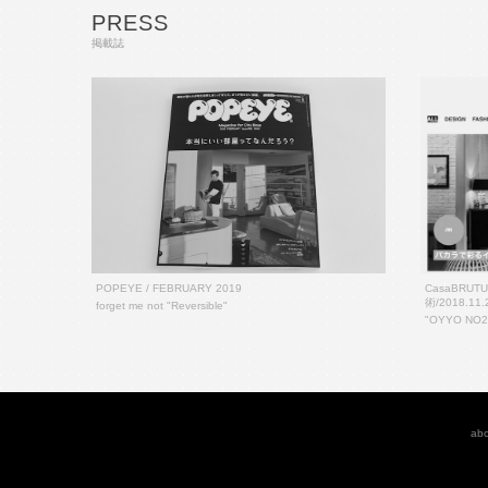
PRESS
掲載誌
POPEYE / FEBRUARY 2019
CasaBRU
術/2018.11.
forget me not "Reversible"
"OYYO NO2 O
ab