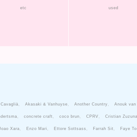
etc
used
,
,
,
 Cavaglià
Akasaki & Vanhuyse
Another Country
Anouk van
,
,
,
,
ndertsma
concrete craft
coco brun
CPRV
Cristian Zuzun
,
,
,
,
Joao Xara
Enzo Mari
Ettore Sottsass
Farrah Sit
Faye To