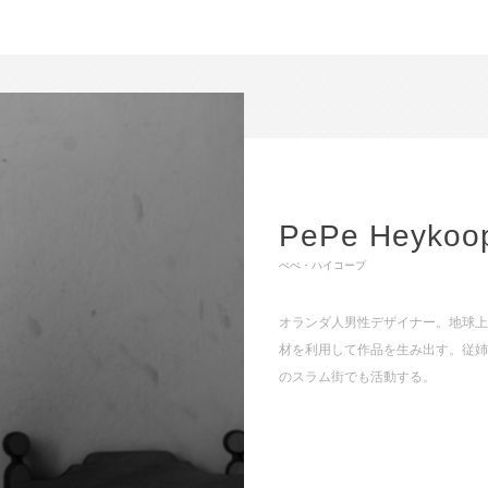
PePe Heykoo
ぺぺ・ハイコープ
オランダ人男性デザイナー。地球
材を利用して作品を生み出す。従姉
のスラム街でも活動する。