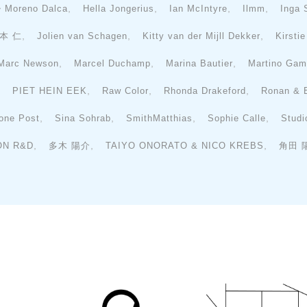
,
,
,
,
 ・Moreno Dalca
Hella Jongerius
Ian McIntyre
Ilmm
Inga
,
,
,
本 仁
Jolien van Schagen
Kitty van der Mijll Dekker
Kirsti
,
,
,
Marc Newson
Marcel Duchamp
Marina Bautier
Martino Gam
,
,
,
,
PIET HEIN EEK
Raw Color
Rhonda Drakeford
Ronan & 
,
,
,
,
one Post
Sina Sohrab
SmithMatthias
Sophie Calle
Studi
,
,
,
ON R&D
多木 陽介
TAIYO ONORATO & NICO KREBS
角田 