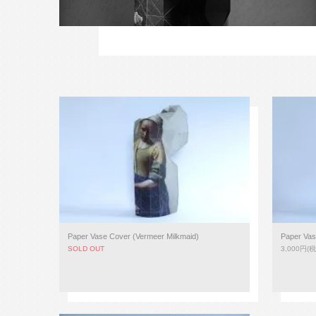
Paper Vase Cover (Vermeer Milkmaid)
Paper Vas
SOLD OUT
3,000円(税