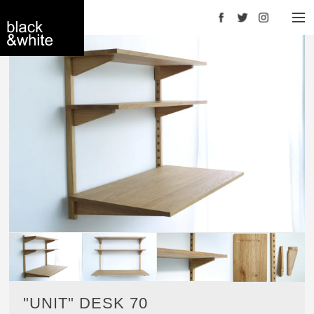
Facebook
Twitter
Instagram
black＆white -
interior store
YOKOHAMA
"UNIT" DESK 70