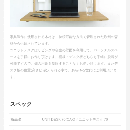
家具製作に使用される木材は、持続可能な方法で管理された欧州の森
林から供給されています。
ユニットデスクはリビングや寝室の壁面を利用して、パーソナルスペ
ースを手軽にお作り頂けます。棚板・デスク板どちらも手軽に脱着が
可能ですので、棚の用途を制限することなくお使い頂けます。またデ
スク板の位置(高さ)が変えられる事で、あらゆる世代にご利用頂けま
す。
スペック
商品名
UNIT DESK 70(OAK)／ユニットデスク 70