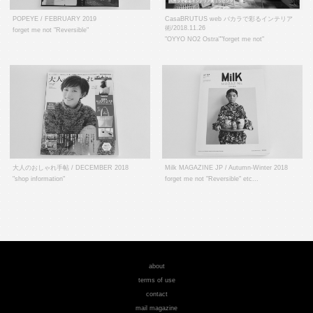
POPEYE / FEBRUARY 2019
CasaBRUTUS web バカラで彩るインテリア
術/2018.11.26
forget me not "Reversible"
"OYYO NO2 Ostra""forget me not"
大人のおしゃれ手帖 / DECEMBER 2018
Milk MAGAZINE JP / Autumn-Winter 2018
"shop information"
forget me not "Reversible" etc...
about
terms of use
contact
mail magazine