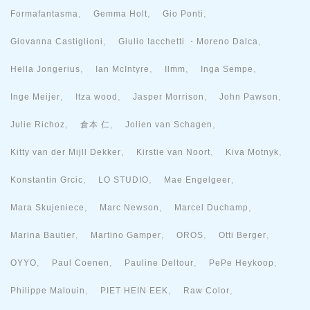
,
,
,
Formafantasma
Gemma Holt
Gio Ponti
,
,
Giovanna Castiglioni
Giulio Iacchetti ・Moreno Dalca
,
,
,
,
Hella Jongerius
Ian McIntyre
Ilmm
Inga Sempe
,
,
,
,
Inge Meijer
Itza wood
Jasper Morrison
John Pawson
,
,
,
Julie Richoz
倉本 仁
Jolien van Schagen
,
,
,
Kitty van der Mijll Dekker
Kirstie van Noort
Kiva Motnyk
,
,
,
Konstantin Grcic
LO STUDIO
Mae Engelgeer
,
,
,
Mara Skujeniece
Marc Newson
Marcel Duchamp
,
,
,
,
Marina Bautier
Martino Gamper
OROS
Otti Berger
,
,
,
,
OYYO
Paul Coenen
Pauline Deltour
PePe Heykoop
,
,
,
Philippe Malouin
PIET HEIN EEK
Raw Color