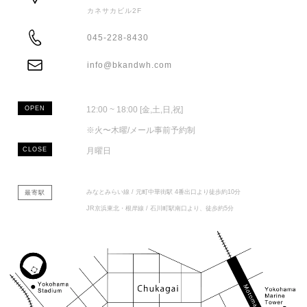
カネサカビル2F
ADDRESS
045-228-8430
TEL
info@bkandwh.com
MAIL
OPEN
12:00 ~ 18:00 [金,土,日,祝]
※火〜木曜/メール事前予約制
CLOSE
月曜日
みなとみらい線 / 元町中華街駅 4番出口より徒歩約10分
最寄駅
JR京浜東北・根岸線 / 石川町駅南口より、徒歩約5分