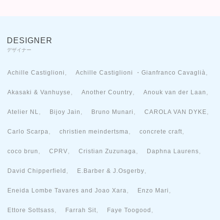
DESIGNER
デザイナー
,
,
Achille Castiglioni
Achille Castiglioni ・Gianfranco Cavaglià
,
,
,
Akasaki & Vanhuyse
Another Country
Anouk van der Laan
,
,
,
,
Atelier NL
Bijoy Jain
Bruno Munari
CAROLA VAN DYKE
,
,
,
Carlo Scarpa
christien meindertsma
concrete craft
,
,
,
,
coco brun
CPRV
Cristian Zuzunaga
Daphna Laurens
,
,
David Chipperfield
E.Barber & J.Osgerby
,
,
Eneida Lombe Tavares and Joao Xara
Enzo Mari
,
,
,
Ettore Sottsass
Farrah Sit
Faye Toogood