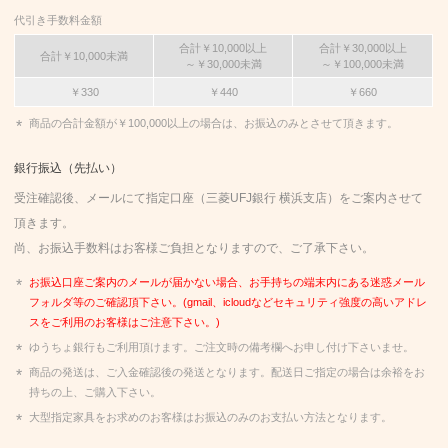
代引き手数料金額
合計￥10,000以上
合計￥30,000以上
合計￥10,000未満
～￥30,000未満
～￥100,000未満
￥330
￥440
￥660
商品の合計金額が￥100,000以上の場合は、お振込のみとさせて頂きます。
銀行振込（先払い）
受注確認後、メールにて指定口座（三菱UFJ銀行 横浜支店）をご案内させて
頂きます。
尚、お振込手数料はお客様ご負担となりますので、ご了承下さい。
お振込口座ご案内のメールが届かない場合、お手持ちの端末内にある迷惑メール
フォルダ等のご確認頂下さい。(gmail、icloudなどセキュリティ強度の高いアドレ
スをご利用のお客様はご注意下さい。)
ゆうちょ銀行もご利用頂けます。ご注文時の備考欄へお申し付け下さいませ。
商品の発送は、ご入金確認後の発送となります。配送日ご指定の場合は余裕をお
持ちの上、ご購入下さい。
大型指定家具をお求めのお客様はお振込のみのお支払い方法となります。