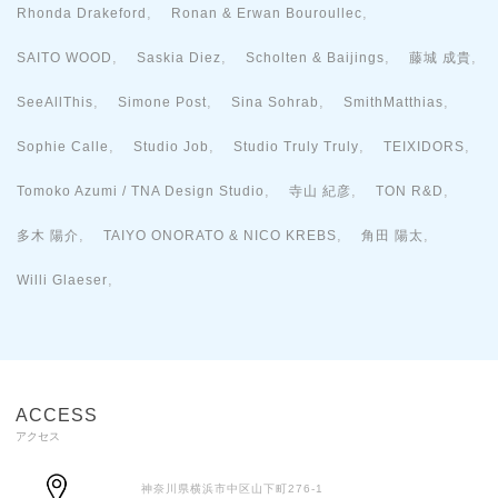
,
,
Rhonda Drakeford
Ronan & Erwan Bouroullec
,
,
,
,
SAITO WOOD
Saskia Diez
Scholten & Baijings
藤城 成貴
,
,
,
,
SeeAllThis
Simone Post
Sina Sohrab
SmithMatthias
,
,
,
,
Sophie Calle
Studio Job
Studio Truly Truly
TEIXIDORS
,
,
,
Tomoko Azumi / TNA Design Studio
寺山 紀彦
TON R&D
,
,
,
多木 陽介
TAIYO ONORATO & NICO KREBS
角田 陽太
,
Willi Glaeser
ACCESS
アクセス
神奈川県横浜市中区山下町276-1