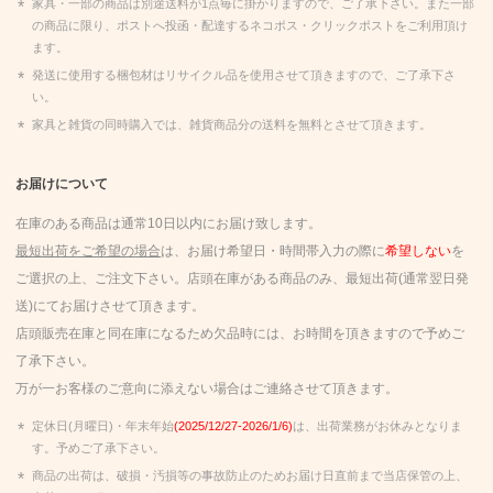
家具・一部の商品は別途送料が1点毎に掛かりますので、ご了承下さい。また一部
の商品に限り、ポストへ投函・配達するネコポス・クリックポストをご利用頂け
ます。
発送に使用する梱包材はリサイクル品を使用させて頂きますので、ご了承下さ
い。
家具と雑貨の同時購入では、雑貨商品分の送料を無料とさせて頂きます。
お届けについて
在庫のある商品は通常10日以内にお届け致します。
最短出荷をご希望の場合
は、お届け希望日・時間帯入力の際に
希望しない
を
ご選択の上、ご注文下さい。店頭在庫がある商品のみ、最短出荷(通常翌日発
送)にてお届けさせて頂きます。
店頭販売在庫と同在庫になるため欠品時には、お時間を頂きますので予めご
了承下さい。
万が一お客様のご意向に添えない場合はご連絡させて頂きます。
定休日(月曜日)・年末年始
(2025/12/27-2026/1/6)
は、出荷業務がお休みとなりま
す。予めご了承下さい。
商品の出荷は、破損・汚損等の事故防止のためお届け日直前まで当店保管の上、