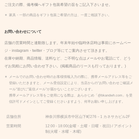
ご注文の際、備考欄へギフト包装希望の旨をご記入下さいませ。
家具・一部の商品をギフト包装ご希望の方は、一度ご相談下さい。
お問い合わせについて
店舗の営業時間と連動致します。年末年始や臨時休店時は事前にホームペー
ジ・instagram・twitter・
ブログ
等にてご案内させて頂きます。
在庫や納期、商品情報、送料など、ご不明な点はメールやお電話にて、どう
ぞお気軽にお問い合わせ下さい。(掲載商品のリースも行っております。)
メールでのお問い合わせ時のお客様情報入力の際に、携帯メールアドレス等をご
登録いただきますと、メール受信設定により、当店からの”お問い合わせご確認メ
ール”並びに”返信メール”が届かないことがございます。
携帯メールアドレス等をご使用になる際は、あらかじめ「@bkandwh.com」を受
信許可ドメインとしてご登録くださいますよう、何卒お願い申し上げます。
店舗住所
神奈川県横浜市中区山下町276－1 カネサカビル2F
営業時間
12:00 - 18:00(金曜・土曜・日曜・祝日) / アポイント
制(火曜・水曜・木曜)