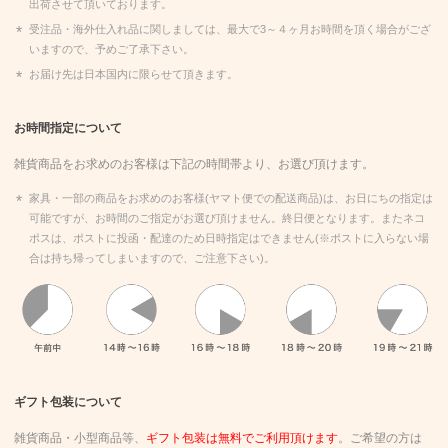
出荷させて頂いております。
受注品・海外仕入れ品に関しましては、最大で3～４ヶ月お時間を頂く場合がござ
いますので、予めご了承下さい。
お届け先は日本国内に限らせて頂きます。
お時間指定について
雑貨商品をお求めのお客様は下記の時間帯より、お選び頂けます。
家具・一部の商品をお求めのお客様(ヤマト便での配送商品)は、お日にちの指定は
可能ですが、お時間のご指定がお選び頂けません。終日便となります。またネコ
ポスは、ポストに投函・配達のため日時指定はできません(※ポストに入らない場
合は持ち帰ってしまいますので、ご注意下さい)。
午前中、14時～16時、16時～18時、18時～20時、19時～21時
ギフト包装について
雑貨商品・小型商品等、
ギフト包装は無料でご利用頂けます
。ご希望の方は