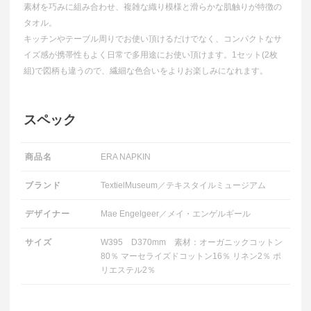
素材を巧みに組み合わせ、複雑な織り模様と滑らかな肌触りが特徴の
タオル。
キッチンやテーブル周りでお使い頂けるだけでなく、コンパクトなサ
イズ感が携帯性もよく日常で多用途にお使い頂けます。1セット(2枚
組)で図柄も違うので、繊細な色合いをよりお楽しみになれます。
スペック
商品名
ERA NAPKIN
ブランド
TextielMuseum／テキスタイルミュージアム
デザイナー
Mae Engelgeer／メイ・エンゲルギール
サイズ
W395 D370mm 素材：オーガニックコットン
80％ マーセライズドコットン16％ リネン2％ ポ
リエステル2％