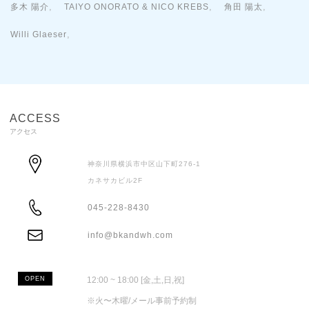
,
,
,
多木 陽介
TAIYO ONORATO & NICO KREBS
角田 陽太
,
Willi Glaeser
ACCESS
アクセス
神奈川県横浜市中区山下町276-1
カネサカビル2F
ADDRESS
045-228-8430
TEL
info@bkandwh.com
MAIL
OPEN
12:00 ~ 18:00 [金,土,日,祝]
※火〜木曜/メール事前予約制