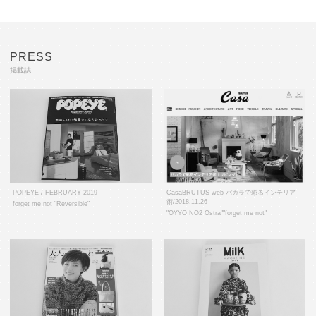
PRESS
掲載誌
POPEYE / FEBRUARY 2019
CasaBRUTUS web バカラで彩るインテリア
術/2018.11.26
forget me not "Reversible"
"OYYO NO2 Ostra""forget me not"