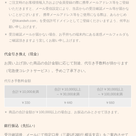
ご注文時のお客様情報入力および会員登録の際に携帯メールアドレス等をご登録
いただきますと、メール受信設定により、当店からの受注確認メール等が届かな
いことがございます。 携帯メールアドレス等をご使用になる際は、あらかじめ
「@bkandwh.com」を受信許可ドメインとしてご登録くださいますよう、何卒お
願い申し上げます。
受注確認メールが届かない場合、お手持ちの端末内にある迷惑メールフォルダも
ご確認頂きますよう宜しくお願い申し上げます。
代金引き換え（現金）
お買い上げ頂いた商品の合計金額に応じて別途、代引き手数料が掛かります
（宅急便コレクトサービス）。予めご了承下さい。
代引き手数料金額
合計￥10,000以上
合計￥30,000以上
合計￥10,000未満
～￥30,000未満
～￥100,000未満
￥330
￥440
￥660
商品の合計金額が￥100,000以上の場合は、お振込のみとさせて頂きます。
銀行振込（先払い）
受注確認後、メールにて指定口座（三菱UFJ銀行 横浜支店）をご案内させて