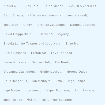
,
,
,
,
Atelier NL
Bijoy Jain
Bruno Munari
CAROLA VAN DYKE
,
,
,
Carlo Scarpa
christien meindertsma
concrete craft
,
,
,
,
coco brun
CPRV
Cristian Zuzunaga
Daphna Laurens
,
,
David Chipperfield
E.Barber & J.Osgerby
,
,
Eneida Lombe Tavares and Joao Xara
Enzo Mari
,
,
,
Ettore Sottsass
Farrah Sit
Faye Toogood
,
,
,
Formafantasma
Gemma Holt
Gio Ponti
,
,
Giovanna Castiglioni
Giulio Iacchetti ・Moreno Dalca
,
,
,
,
Hella Jongerius
Ian McIntyre
Ilmm
Inga Sempe
,
,
,
,
Inge Meijer
Itza wood
Jasper Morrison
John Pawson
,
,
,
Julie Richoz
倉本 仁
Jolien van Schagen