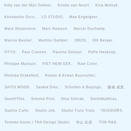
,
,
,
Kitty van der Mijll Dekker
Kirstie van Noort
Kiva Motnyk
,
,
,
Konstantin Grcic
LO STUDIO
Mae Engelgeer
,
,
,
Mara Skujeniece
Marc Newson
Marcel Duchamp
,
,
,
,
Marina Bautier
Martino Gamper
OROS
Otti Berger
,
,
,
,
OYYO
Paul Coenen
Pauline Deltour
PePe Heykoop
,
,
,
Philippe Malouin
PIET HEIN EEK
Raw Color
,
,
Rhonda Drakeford
Ronan & Erwan Bouroullec
,
,
,
,
SAITO WOOD
Saskia Diez
Scholten & Baijings
藤城 成貴
,
,
,
,
SeeAllThis
Simone Post
Sina Sohrab
SmithMatthias
,
,
,
,
Sophie Calle
Studio Job
Studio Truly Truly
TEIXIDORS
,
,
,
Tomoko Azumi / TNA Design Studio
寺山 紀彦
TON R&D