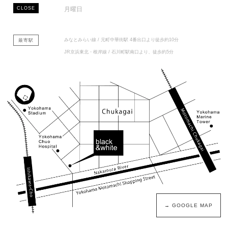
CLOSE
月曜日
みなとみらい線 / 元町中華街駅 4番出口より徒歩約10分
最寄駅
JR京浜東北・根岸線 / 石川町駅南口より、徒歩約5分
→ GOOGLE MAP