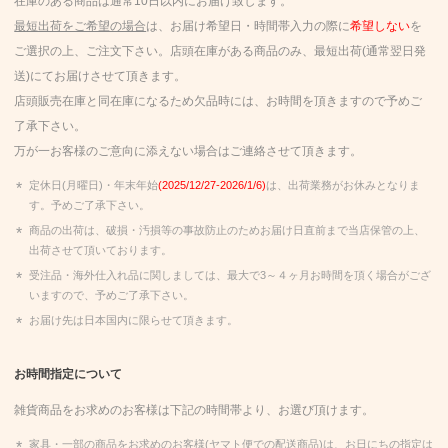
在庫のある商品は通常10日以内にお届け致します。
最短出荷をご希望の場合
は、お届け希望日・時間帯入力の際に
希望しない
を
ご選択の上、ご注文下さい。店頭在庫がある商品のみ、最短出荷(通常翌日発
送)にてお届けさせて頂きます。
店頭販売在庫と同在庫になるため欠品時には、お時間を頂きますので予めご
了承下さい。
万が一お客様のご意向に添えない場合はご連絡させて頂きます。
定休日(月曜日)・年末年始
(2025/12/27-2026/1/6)
は、出荷業務がお休みとなりま
す。予めご了承下さい。
商品の出荷は、破損・汚損等の事故防止のためお届け日直前まで当店保管の上、
出荷させて頂いております。
受注品・海外仕入れ品に関しましては、最大で3～４ヶ月お時間を頂く場合がござ
いますので、予めご了承下さい。
お届け先は日本国内に限らせて頂きます。
お時間指定について
雑貨商品をお求めのお客様は下記の時間帯より、お選び頂けます。
家具・一部の商品をお求めのお客様(ヤマト便での配送商品)は、お日にちの指定は