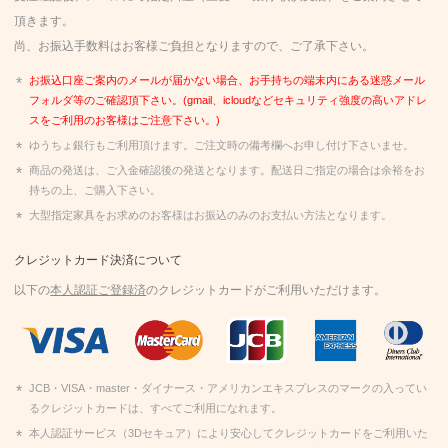
頂きます。
尚、お振込手数料はお客様ご負担となりますので、ご了承下さい。
お振込口座ご案内のメールが届かない場合、お手持ちの端末内にある迷惑メール
フォルダ等のご確認頂下さい。(gmail、icloudなどセキュリティ強度の高いアドレ
スをご利用のお客様はご注意下さい。)
ゆうちょ銀行もご利用頂けます。ご注文時の備考欄へお申し付け下さいませ。
商品の発送は、ご入金確認後の発送となります。配送日ご指定の場合は余裕をお
持ちの上、ご購入下さい。
大型指定家具をお求めのお客様はお振込のみのお支払い方法となります。
クレジットカード決済について
以下の
本人認証ご登録済
のクレジットカードがご利用いただけます。
JCB・VISA・master・ダイナース・アメリカンエキスプレスのマークの入ってい
るクレジットカードは、すべてご利用になれます。
本人認証サービス（3Dセキュア）により安心してクレジットカードをご利用いた