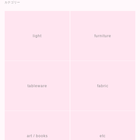
カテゴリー
light
furniture
tableware
fabric
art / books
etc