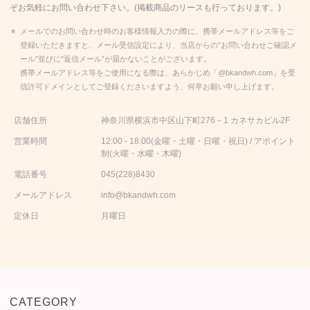
ぞお気軽にお問い合わせ下さい。(掲載商品のリースも行っております。)
メールでのお問い合わせ時のお客様情報入力の際に、携帯メールアドレス等をご
登録いただきますと、メール受信設定により、当店からの”お問い合わせご確認メ
ール”並びに”返信メール”が届かないことがございます。
携帯メールアドレス等をご使用になる際は、あらかじめ「@bkandwh.com」を受
信許可ドメインとしてご登録くださいますよう、何卒お願い申し上げます。
店舗住所
神奈川県横浜市中区山下町276－1 カネサカビル2F
営業時間
12:00 - 18:00(金曜・土曜・日曜・祝日) / アポイント
制(火曜・水曜・木曜)
電話番号
045(228)8430
メールアドレス
info@bkandwh.com
定休日
月曜日
CATEGORY