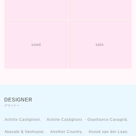
used
sale
DESIGNER
デザイナー
,
,
Achille Castiglioni
Achille Castiglioni ・Gianfranco Cavaglià
,
,
,
Akasaki & Vanhuyse
Another Country
Anouk van der Laan