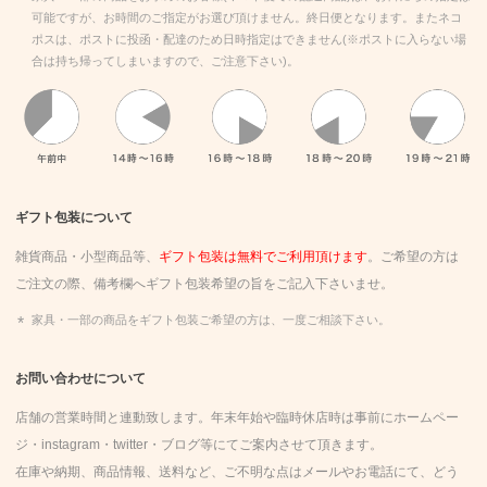
可能ですが、お時間のご指定がお選び頂けません。終日便となります。またネコ
ポスは、ポストに投函・配達のため日時指定はできません(※ポストに入らない場
合は持ち帰ってしまいますので、ご注意下さい)。
午前中、14時～16時、16時～18時、18時～20時、19時～21時
ギフト包装について
雑貨商品・小型商品等、
ギフト包装は無料でご利用頂けます
。ご希望の方は
ご注文の際、備考欄へギフト包装希望の旨をご記入下さいませ。
家具・一部の商品をギフト包装ご希望の方は、一度ご相談下さい。
お問い合わせについて
店舗の営業時間と連動致します。年末年始や臨時休店時は事前にホームペー
ジ・instagram・twitter・
ブログ
等にてご案内させて頂きます。
在庫や納期、商品情報、送料など、ご不明な点はメールやお電話にて、どう