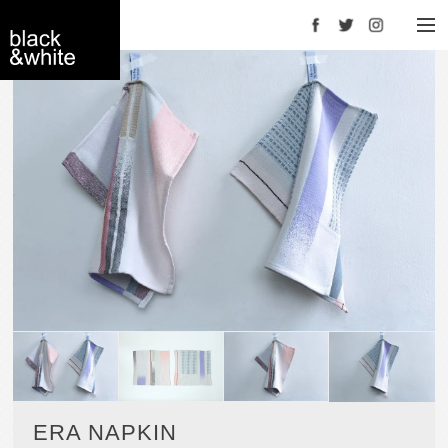
Facebook
Twitter
Instagram
black＆white -
interior store
YOKOHAMA
ERA NAPKIN