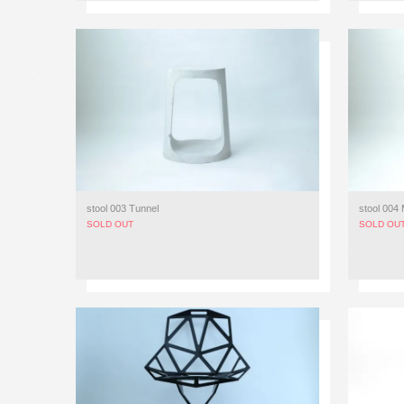
stool 003 Tunnel
stool 004
SOLD OUT
SOLD OU