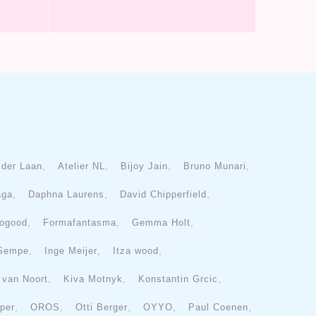
,
,
,
,
 der Laan
Atelier NL
Bijoy Jain
Bruno Munari
,
,
,
aga
Daphna Laurens
David Chipperfield
,
,
,
ogood
Formafantasma
Gemma Holt
,
,
,
 Sempe
Inge Meijer
Itza wood
,
,
,
e van Noort
Kiva Motnyk
Konstantin Grcic
,
,
,
,
,
per
OROS
Otti Berger
OYYO
Paul Coenen