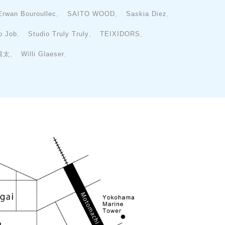
,
,
,
Erwan Bouroullec
SAITO WOOD
Saskia Diez
,
,
,
o Job
Studio Truly Truly
TEIXIDORS
,
,
陽太
Willi Glaeser