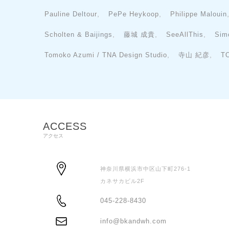
,
,
Pauline Deltour
PePe Heykoop
Philippe Malouin
,
,
,
Scholten & Baijings
藤城 成貴
SeeAllThis
Sim
,
,
Tomoko Azumi / TNA Design Studio
寺山 紀彦
T
ACCESS
アクセス
神奈川県横浜市中区山下町276-1
カネサカビル2F
ADDRESS
045-228-8430
TEL
info@bkandwh.com