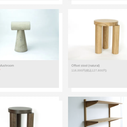
 Mushroom
Offset stool (natural)
T
116,000円(税込127,600円)