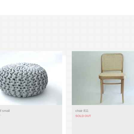
f small
chair 811
T
SOLD OUT