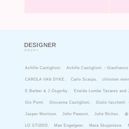
DESIGNER
デザイナー
,
Achille Castiglioni
Achille Castiglioni ・Gianfranco
,
,
CAROLA VAN DYKE
Carlo Scarpa
christien mei
,
E.Barber & J.Osgerby
Eneida Lombe Tavares and 
,
,
Gio Ponti
Giovanna Castiglioni
Giulio Iacchetti
,
,
,
Jasper Morrison
John Pawson
Julie Richoz
倉
,
,
,
LO STUDIO
Mae Engelgeer
Mara Skujeniece