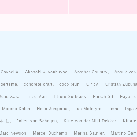
,
,
,
 Cavaglià
Akasaki & Vanhuyse
Another Country
Anouk van
,
,
,
,
ndertsma
concrete craft
coco brun
CPRV
Cristian Zuzun
,
,
,
,
Joao Xara
Enzo Mari
Ettore Sottsass
Farrah Sit
Faye To
,
,
,
,
 ・Moreno Dalca
Hella Jongerius
Ian McIntyre
Ilmm
Inga
,
,
,
本 仁
Jolien van Schagen
Kitty van der Mijll Dekker
Kirsti
,
,
,
Marc Newson
Marcel Duchamp
Marina Bautier
Martino Gam