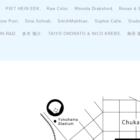
,
,
,
,
PIET HEIN EEK
Raw Color
Rhonda Drakeford
Ronan & 
,
,
,
,
one Post
Sina Sohrab
SmithMatthias
Sophie Calle
Studi
,
,
,
ON R&D
多木 陽介
TAIYO ONORATO & NICO KREBS
角田 