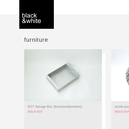
furniture
black＆white -
interior store
YOKOHAMA
KGT Storage Box (Brushed Aluminium)
urchin pou
SOLD OUT
SOLD OU