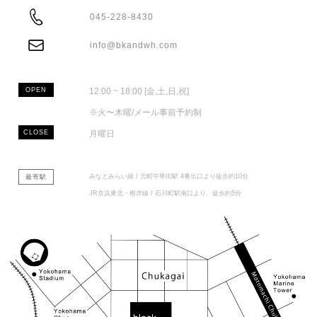
ADDRESS
045-228-8430
TEL
info@bkandwh.com
MAIL
OPEN
12:00 ~ 18:00 [金,土,日,祝]
※火〜木曜/メール事前予約制
CLOSE
月曜日
みなとみらい線 / 元町中華街駅 4番出口より徒歩約10分
最寄駅
JR京浜東北・根岸線 / 石川町駅南口より、徒歩約5分