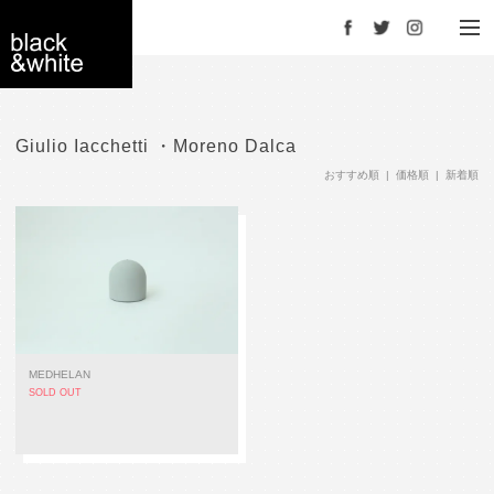
Facebook
Twitter
Instagram
black＆white -
Giulio Iacchetti ・Moreno Dalca
おすすめ順
|
価格順
| 新着順
interior store
YOKOHAMA
MEDHELAN
SOLD OUT