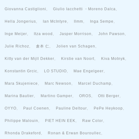
,
,
Giovanna Castiglioni
Giulio Iacchetti ・Moreno Dalca
,
,
,
,
Hella Jongerius
Ian McIntyre
Ilmm
Inga Sempe
,
,
,
,
Inge Meijer
Itza wood
Jasper Morrison
John Pawson
,
,
,
Julie Richoz
倉本 仁
Jolien van Schagen
,
,
,
Kitty van der Mijll Dekker
Kirstie van Noort
Kiva Motnyk
,
,
,
Konstantin Grcic
LO STUDIO
Mae Engelgeer
,
,
,
Mara Skujeniece
Marc Newson
Marcel Duchamp
,
,
,
,
Marina Bautier
Martino Gamper
OROS
Otti Berger
,
,
,
,
OYYO
Paul Coenen
Pauline Deltour
PePe Heykoop
,
,
,
Philippe Malouin
PIET HEIN EEK
Raw Color
,
,
Rhonda Drakeford
Ronan & Erwan Bouroullec