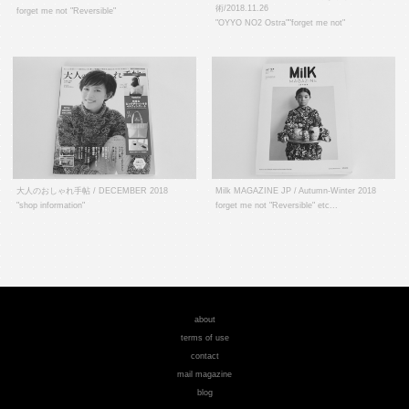
術/2018.11.26
forget me not "Reversible"
"OYYO NO2 Ostra""forget me not"
大人のおしゃれ手帖 / DECEMBER 2018
Milk MAGAZINE JP / Autumn-Winter 2018
"shop information"
forget me not "Reversible" etc...
about
terms of use
contact
mail magazine
blog