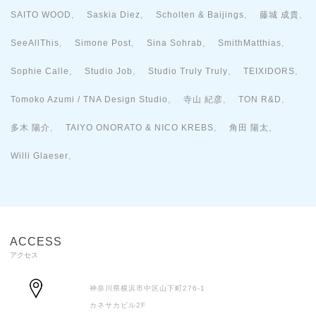
,
,
,
,
SAITO WOOD
Saskia Diez
Scholten & Baijings
藤城 成貴
,
,
,
,
SeeAllThis
Simone Post
Sina Sohrab
SmithMatthias
,
,
,
,
Sophie Calle
Studio Job
Studio Truly Truly
TEIXIDORS
,
,
,
Tomoko Azumi / TNA Design Studio
寺山 紀彦
TON R&D
,
,
,
多木 陽介
TAIYO ONORATO & NICO KREBS
角田 陽太
,
Willi Glaeser
ACCESS
アクセス
神奈川県横浜市中区山下町276-1
カネサカビル2F