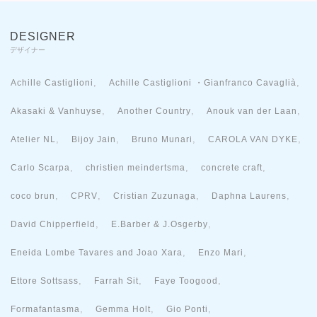
DESIGNER
デザイナー
,
,
Achille Castiglioni
Achille Castiglioni ・Gianfranco Cavaglià
,
,
,
Akasaki & Vanhuyse
Another Country
Anouk van der Laan
,
,
,
,
Atelier NL
Bijoy Jain
Bruno Munari
CAROLA VAN DYKE
,
,
,
Carlo Scarpa
christien meindertsma
concrete craft
,
,
,
,
coco brun
CPRV
Cristian Zuzunaga
Daphna Laurens
,
,
David Chipperfield
E.Barber & J.Osgerby
,
,
Eneida Lombe Tavares and Joao Xara
Enzo Mari
,
,
,
Ettore Sottsass
Farrah Sit
Faye Toogood
,
,
,
Formafantasma
Gemma Holt
Gio Ponti